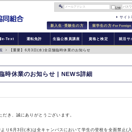
記憶
サイト
新入生･受験生の方
留学生の方
-For Foreign
e-Text
運転免許
生協公務員講座
資格と検定
就活サ
覧
【重要】6月3日(水)全店舗臨時休業のお知らせ
臨時休業のお知らせ | NEWS詳細
ただき、誠にありがとうございます。
より6月3日(水)は全キャンパスにおいて学生の登校を全面禁止(