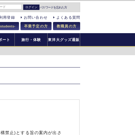
パスワードを忘れた方
利用登録
お問い合わせ
よくある質問
卒業予定の方
教職員の方
 students-
ポート
旅行・体験
東洋大グッズ通販
入構禁止)とする旨の案内が出さ