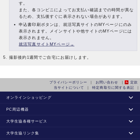
す。
また、各コンビニによってお支払い確認までの時間が異な
るため、支払後すぐに表示されない場合があります。
申込書印刷ボタンは、就活写真サイトのMYページにのみ
表示されます。メインサイトや他サイトのMYページには
表示されません。
就活写真サイトMYページ→
撮影後約1週間でご自宅にお届けします。
プライバシーポリシー
｜
お問い合わせ
｜
定款
当サイトについて
｜
特定商取引に関する表記
｜
オンラインショッピング
カタログショッピング
PC周辺機器
大学生協 書籍Portal Site
ソフトウェア情報
大学生協各種サービス
大学生協ウィズカウネットインターネット注文サービス
大学生協のキャリア形成・就活支援サイト(キャリアナビ)
大学生協リンク集