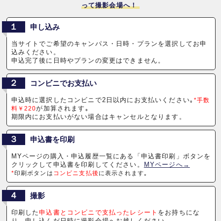
って撮影会場へ！
１
申し込み
当サイトでご希望のキャンパス・日時・プランを選択してお申
込みください。
申込完了後に日時やプランの変更はできません。
２
コンビニでお支払い
申込時に選択したコンビニで2日以内にお支払いください｡
*手数
が加算されます｡
料￥220
期限内にお支払いがない場合はキャンセルとなります。
３
申込書を印刷
MYページの購入・申込履歴一覧にある「申込書印刷」ボタンを
クリックして申込書を印刷してください。
MYページへ→
*
印刷ボタンは
コンビニ支払後
に表示されます｡
４
撮影
印刷した
申込書とコンビニで支払ったレシート
をお持ちにな
り、申し込んだ日時に撮影会場へお越しください。