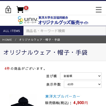
0
togg
navi
ALL ITEMS
HOME
オリジナルウェア・帽子・手袋
オリジナルウェア・帽子・手袋
4件
の商品がございます。
並び順
表示件数
東洋大プルパーカー
4,900
販売価格(税込)：
円