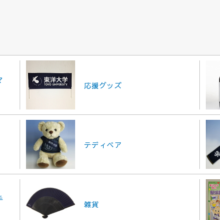
マ
応援グッズ
テディベア
手
雑貨