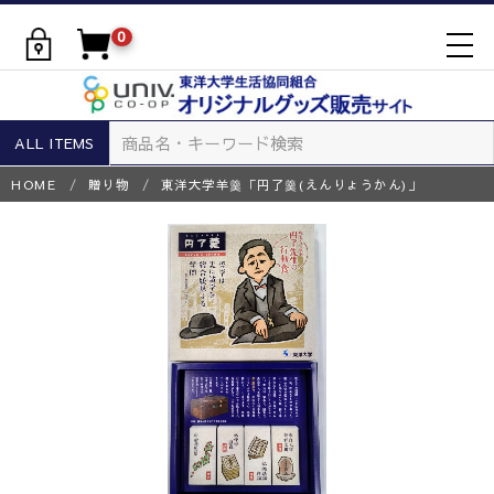
0
togg
navi
ALL ITEMS
HOME
贈り物
東洋大学羊羹「円了羹(えんりょうかん)」