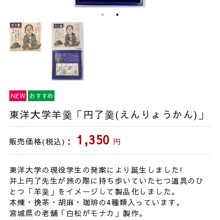
NEW
おすすめ
東洋大学羊羹「円了羹(えんりょうかん)」
1,350
販売価格(税込)：
円
東洋大学の現役学生の発案により誕生しました!
井上円了先生が旅の際に持ち歩いていた七つ道具のひ
とつ「羊羹」をイメージして製品化しました。
本煉・挽茶・胡麻・珈琲の4種類入っています。
宮城県の老舗「白松がモナカ」製作。