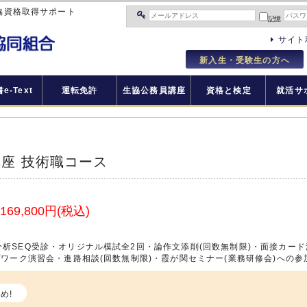
協資格取得サポート
記憶
サイト
新入生・受験生の方へ
e-Text
運転免許
生協公務員講座
資格と検定
就活サ
座 技術職コース
169,800円(税込)
析SEQ受診・オリジナル模試全2回・論作文添削(回数無制限)・面接カード
プワーク演習会・進路相談(回数無制限)・霞が関セミナー(業務研修会)への参
め!