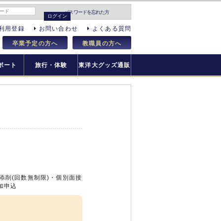
パスワードを忘れた方
利用登録
お問い合わせ
よくある質問
卒業予定の方へ
教職員の方へ
ポート
旅行・体験
東洋大グッズ通販
添削(回数無制限)・個別面接
加申込