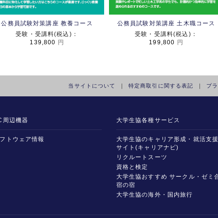
公務員試験対策講座 教養コース
公務員試験対策講座 土木職コース
受験・受講料(税込)：
受験・受講料(税込)：
139,800
円
199,800
円
当サイトについて
｜
特定商取引に関する表記
｜
プ
C周辺機器
大学生協各種サービス
フトウェア情報
大学生協のキャリア形成・就活支
サイト(キャリアナビ)
リクルートスーツ
資格と検定
大学生協おすすめ サークル・ゼミ
宿の宿
大学生協の海外・国内旅行