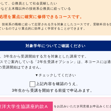
かして、公務員として社会貢献したい
子など土木職以外の技術系公務員に絞っている
処理を重点に確実に修得できるコースです。
、技術系の職種に絞って志望される方を対象としたコースです。受験科目を
ているのでより重点的に効率よく学習することができます。
対象学年についてご確認ください
、3年生から受講開始する方を対象とした講座です。
スでご案内している「2年生受講オプション」は、本コースには
の受講開始はできません。
▼チェックしてください
上記内容を確認のうえ、
3年生から受講を開始する前提で申込みます。
東洋大学生協講座約款A
をお読みいただき同意後お申込みくだ