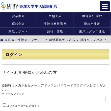
営業案内
生協加入
教科書e-Text
運転免許
生協公務員講座
資格と検定
就活サポート
旅行・体験
東洋大グッズ通販
東洋大学生協メインサイト
就活写真申し込み
川越キャンパス
ログイン
サイト利用登録がお済みの方
登録時に入力されたメールアドレスとパスワードでログインしてくださ
い。
メールアドレス
コンピューターに記憶する